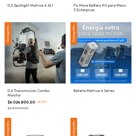
DJI Spotlight Matrice 4 AL1
Fly More Battery Kit para Mavic
3 Enterprise
Envío gratis
Envío gratis
DJI Transmission Combo
Batería Matrice 4 Series
Monitor
$6.024.800,00
-
6
%
OFF
$6.399.999,00
Envío gratis
Envío gratis