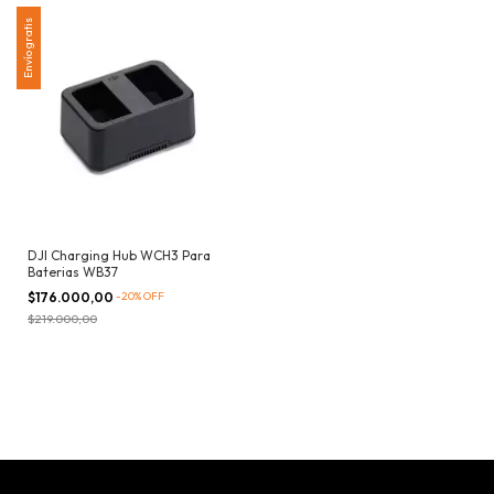
Envío gratis
DJI Charging Hub WCH3 Para
Baterias WB37
$176.000,00
-
20
%
OFF
$219.000,00