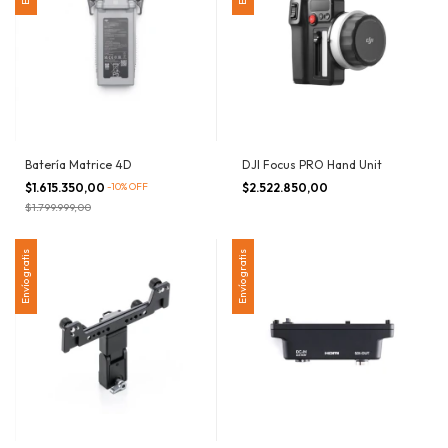
Batería Matrice 4D
DJI Focus PRO Hand Unit
$1.615.350,00
-
10
%
OFF
$2.522.850,00
$1.799.999,00
Envío gratis
Envío gratis