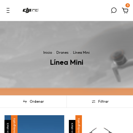
0
Inicio
.
Drones
.
Línea Mini
Línea Mini
Ordenar
Filtrar
Envío gratis
Envío gratis
Sin stock
Sin stock