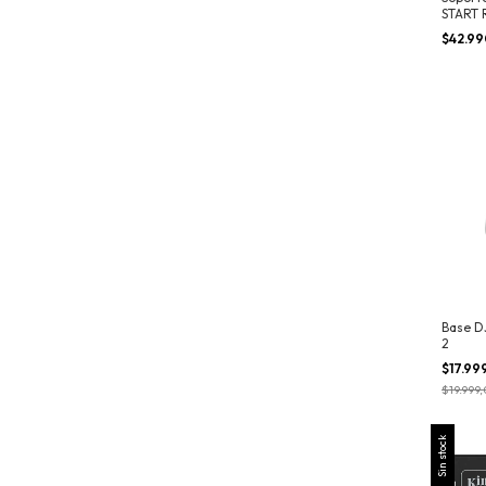
START 
DJI
$42.9
Base D
2
$17.99
$19.999
Sin stock