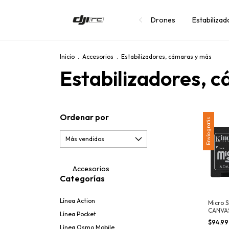
Drones
Estabiliza
Inicio
.
Accesorios
.
Estabilizadores, cámaras y más
Estabilizadores, 
Ordenar por
Envío gratis
Accesorios
Categorías
Línea Action
Micro 
CANVAS
Línea Pocket
GB
$94.9
Línea Osmo Mobile