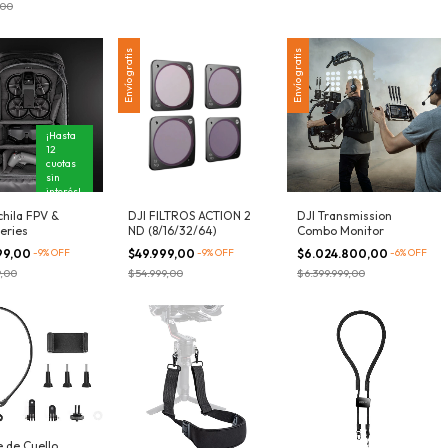
,00
Envío gratis
Envío gratis
¡Hasta
12
cuotas
sin
interés!
chila FPV &
DJI FILTROS ACTION 2
DJI Transmission
eries
ND (8/16/32/64)
Combo Monitor
99,00
-
9
%
OFF
$49.999,00
-
9
%
OFF
$6.024.800,00
-
6
%
OFF
9,00
$54.999,00
$6.399.999,00
 de Cuello