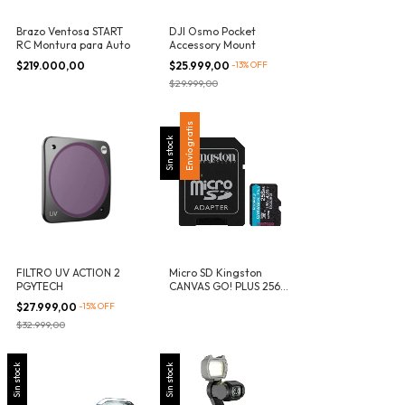
Brazo Ventosa START
DJI Osmo Pocket
RC Montura para Auto
Accessory Mount
$219.000,00
$25.999,00
-
13
%
OFF
$29.999,00
Envío gratis
Sin stock
FILTRO UV ACTION 2
Micro SD Kingston
PGYTECH
CANVAS GO! PLUS 256
GB
$27.999,00
-
15
%
OFF
$32.999,00
Sin stock
Sin stock