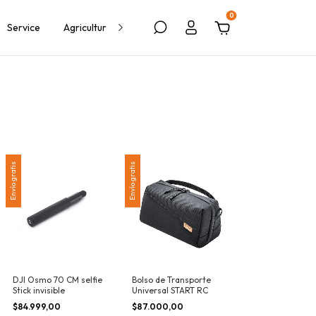
0
Service
Agricultura
Política de Devolución
Blog
Envío gratis
Envío gratis
DJI Osmo 70 CM selfie
Bolso de Transporte
Stick invisible
Universal START RC
$84.999,00
$87.000,00