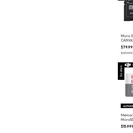
Micro 
CANVAS
GB
$79.9
$89.999
Sin stock
Memori
MicroS
$15.99