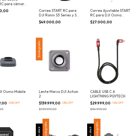
RC para cámaras
Correa START RC para
Correa Ajustable START
90,00
DJI Ronin S3 Series y S4
RC para DJI Osmo
Series
Pocket 4/3
$49.000,00
$27.000,00
Envío gratis
JI Osmo Mobile
Lente Marco DJI Action
CABLE USB C A
2
LIGHTNING PGYTECH
9,00
-
10
%
OFF
$139.999,00
-
13
%
OFF
$29.999,00
-
14
%
OFF
,00
$159.999,00
$34.999,00
Envío gratis
Envío gratis
Sin stock
Sin stock