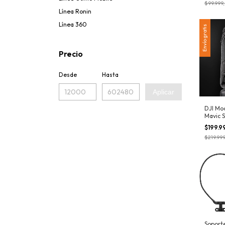
$99.999
Línea Ronin
Línea 360
Envío gratis
Precio
Desde
Hasta
Aplicar
DJI Mo
Mavic S
$199.9
$219.99
Soporte