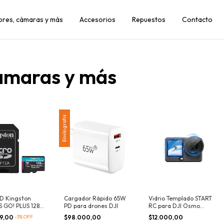
dores, cámaras y más
Accesorios
Repuestos
Contacto
cámaras y más
Envío gratis
SD Kingston
Cargador Rápido 65W
Vidrio Templado START
 GO! PLUS 128
PD para drones DJI
RC para DJI Osmo
Action 6
99,00
-
5
%
OFF
$98.000,00
$12.000,00