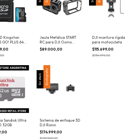
SD Kingston
Jaula Metálica START
DJI montura rígida
 GO! PLUS 64
RC para DJI Osmo
para motocicleta
Action 6
99,00
$89.000,00
$115.699,00
,00
$134.999,00
Envío gratis
Sin stock
a Sandisk Ultra
Sistema de enfoque 3D
D 32GB
DJI Ronin
9,00
$174.999,00
$199.999,00