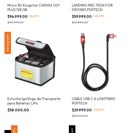
Micro SD Kingston CANVAS GO!
LANDING PAD 75CM FOR
PLUS 128 GB
DRONES PGYTECH
$94.999,00
-
5
%
OFF
$59.999,00
-
14
%
OFF
$99.999,00
$69.999,00
Envío gratis
Estuche Ignífugo de Transporte
CABLE USB C A LIGHTNING
para Baterías LiPo
PGYTECH
$58.000,00
$29.999,00
-
14
%
OFF
$34.999,00