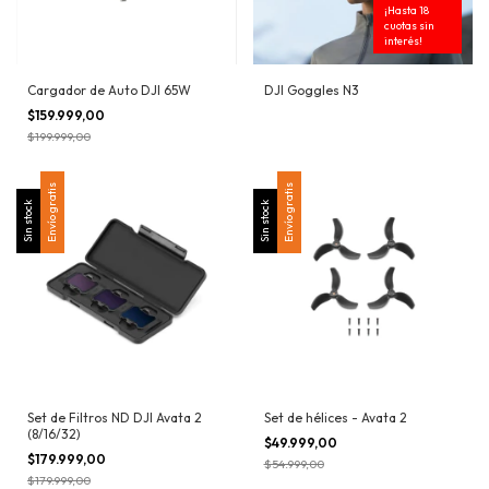
¡Hasta 18
cuotas sin
interés!
Cargador de Auto DJI 65W
DJI Goggles N3
$159.999,00
$199.999,00
Envío gratis
Envío gratis
Sin stock
Sin stock
Set de Filtros ND DJI Avata 2
Set de hélices - Avata 2
(8/16/32)
$49.999,00
$179.999,00
$54.999,00
$179.999,00