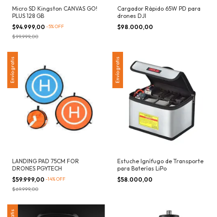
Micro SD Kingston CANVAS GO!
Cargador Rápido 65W PD para
PLUS 128 GB
drones DJI
$94.999,00
-
5
%
OFF
$98.000,00
$99.999,00
Envío gratis
Envío gratis
LANDING PAD 75CM FOR
Estuche Ignífugo de Transporte
DRONES PGYTECH
para Baterías LiPo
$59.999,00
-
14
%
OFF
$58.000,00
$69.999,00