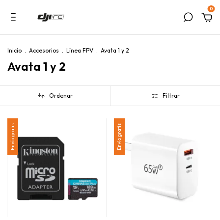
0
Inicio
.
Accesorios
.
Línea FPV
.
Avata 1 y 2
Avata 1 y 2
Ordenar
Filtrar
Envío gratis
Envío gratis