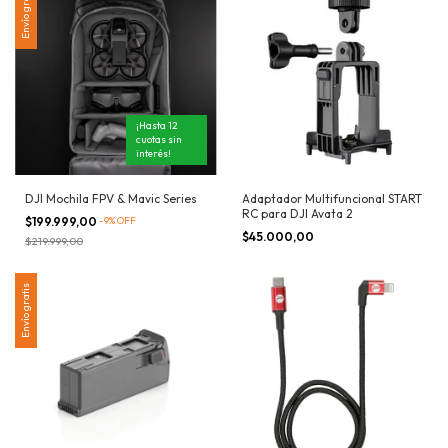
Envío gratis
¡Hasta 12
cuotas sin
interés!
DJI Mochila FPV & Mavic Series
Adaptador Multifuncional START
RC para DJI Avata 2
$199.999,00
-
9
%
OFF
$45.000,00
$219.999,00
Envío gratis