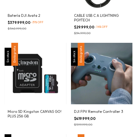
Batería DJI Avata 2
CABLE USB C A LIGHTNING
PGYTECH
$379.999,00
-
31
%
OFF
$29.999,00
-
14
%
OFF
$548.999,00
$34.999,00
Envío gratis
Envío gratis
Sin stock
Sin stock
Micro SD Kingston CANVAS GO!
DJI FPV Remote Controller 3
PLUS 256 GB
$419.999,00
$599.999,00