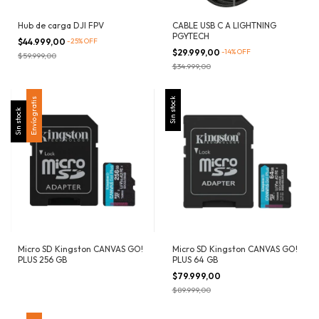
Hub de carga DJI FPV
CABLE USB C A LIGHTNING
PGYTECH
$44.999,00
-
25
%
OFF
$29.999,00
-
14
%
OFF
$59.999,00
$34.999,00
Envío gratis
Sin stock
Sin stock
Micro SD Kingston CANVAS GO!
Micro SD Kingston CANVAS GO!
PLUS 256 GB
PLUS 64 GB
$79.999,00
$89.999,00