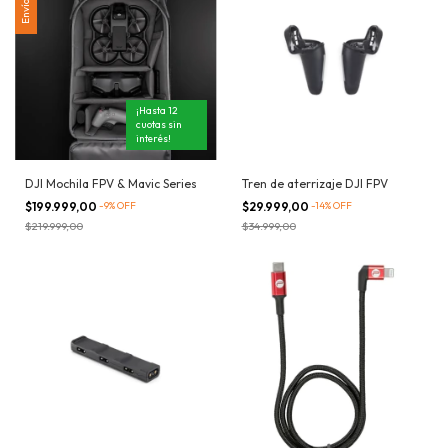
¡Hasta 12
cuotas sin
interés!
DJI Mochila FPV & Mavic Series
Tren de aterrizaje DJI FPV
$199.999,00
-
9
%
OFF
$29.999,00
-
14
%
OFF
$219.999,00
$34.999,00