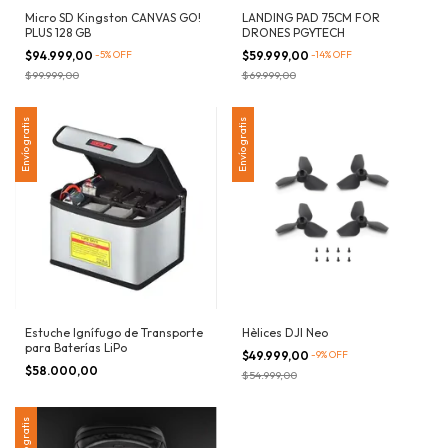
Micro SD Kingston CANVAS GO!
LANDING PAD 75CM FOR
PLUS 128 GB
DRONES PGYTECH
$94.999,00
-
5
%
OFF
$59.999,00
-
14
%
OFF
$99.999,00
$69.999,00
Envío gratis
Envío gratis
Estuche Ignífugo de Transporte
Hèlices DJI Neo
para Baterías LiPo
$49.999,00
-
9
%
OFF
$58.000,00
$54.999,00
Envío gratis