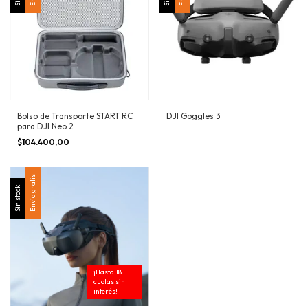
Bolso de Transporte START RC
DJI Goggles 3
para DJI Neo 2
$104.400,00
Envío gratis
Sin stock
¡Hasta 18
cuotas sin
interés!