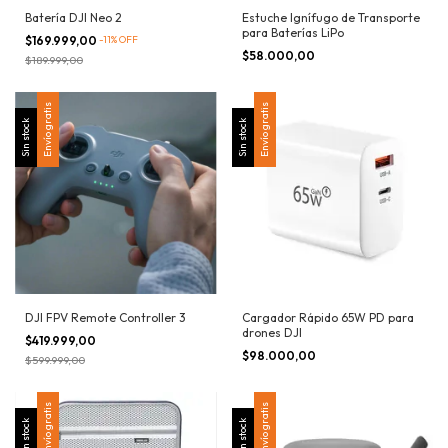
Batería DJI Neo 2
Estuche Ignífugo de Transporte
para Baterías LiPo
$169.999,00
-
11
%
OFF
$58.000,00
$189.999,00
Envío gratis
Envío gratis
Sin stock
Sin stock
DJI FPV Remote Controller 3
Cargador Rápido 65W PD para
drones DJI
$419.999,00
$98.000,00
$599.999,00
Envío gratis
Envío gratis
Sin stock
Sin stock