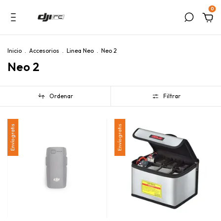
0
Inicio
.
Accesorios
.
Linea Neo
.
Neo 2
Neo 2
Ordenar
Filtrar
Envío gratis
Envío gratis