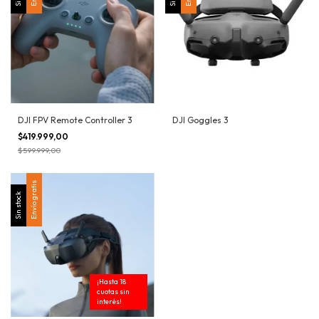
DJI FPV Remote Controller 3
DJI Goggles 3
$419.999,00
$599.999,00
Envío gratis
Sin stock
¡Hasta 18
cuotas sin
interés!