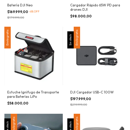
Batería DJI Neo
Cargador Rápido 65W PD para
drones DJI
$169.999,00
-
6
%
OFF
$98.000,00
$179.999,00
Envío gratis
Envío gratis
Sin stock
Estuche Ignífugo de Transporte
DJI Cargador USB-C 100W
para Baterías LiPo
$197.999,00
$58.000,00
$219.999,00
Envío gratis
Envío gratis
Sin stock
Sin stock