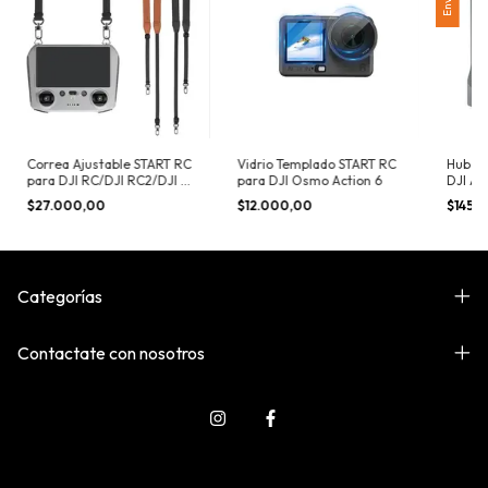
Correa Ajustable START RC
Vidrio Templado START RC
Hub de
para DJI RC/DJI RC2/DJI RC
para DJI Osmo Action 6
DJI Air
PRO
$27.000,00
$12.000,00
$145.
Categorías
Contactate con nosotros