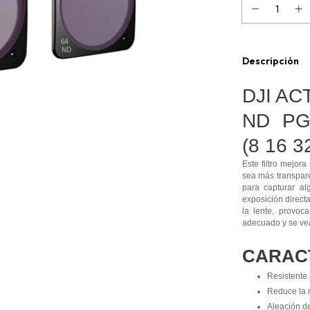
Descripción
DJI AC
ND PG
(8 16 3
Este filtro mejor
sea más transpare
para capturar a
exposición directa
la lente, provo
adecuado y se vea
CARACT
Resistente 
Reduce la r
Aleación de