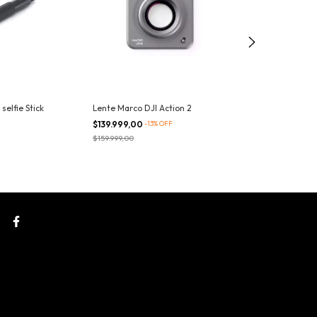
elfie Stick
Lente Marco DJI Action 2
CABLE USB C A 
PGYTECH
$139.999,00
-
13
%
OFF
$29.999,00
-
14
%
$159.999,00
$34.999,00