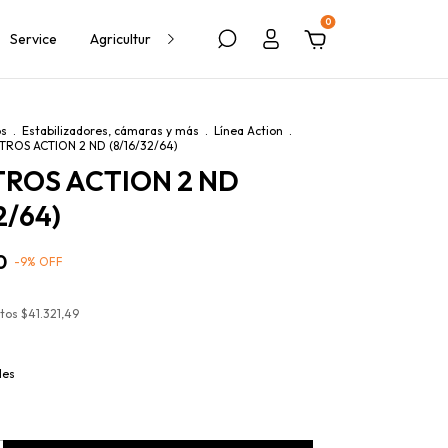
0
Service
Agricultura
Política de Devolución
Blog
os
.
Estabilizadores, cámaras y más
.
Línea Action
.
LTROS ACTION 2 ND (8/16/32/64)
LTROS ACTION 2 ND
2/64)
0
-
9
%
OFF
stos
$41.321,49
les