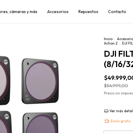
dores, cámaras y más
Accesorios
Repuestos
Contacto
Inicio
.
Accesori
Action 2
.
DJI FI
DJI FI
(8/16/3
$49.999,0
$54.999,00
Precio sin impue
Ver más detal
Envío gratis