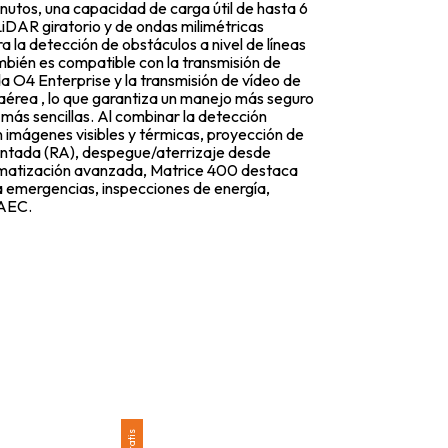
nutos, una capacidad de carga útil de hasta 6
LiDAR giratorio y de ondas milimétricas
a la detección de obstáculos a nivel de líneas
mbién es compatible con la transmisión de
 O4 Enterprise y la transmisión de vídeo de
aérea , lo que garantiza un manejo más seguro
más sencillas. Al combinar la detección
n imágenes visibles y térmicas, proyección de
ntada (RA), despegue/aterrizaje desde
matización avanzada, Matrice 400 destaca
a emergencias, inspecciones de energía,
 AEC.