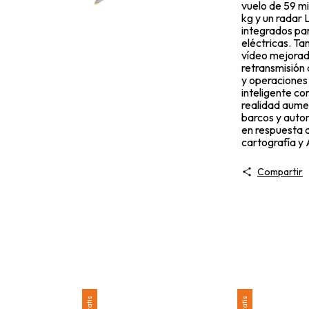
vuelo de 59 mi
kg y un radar 
integrados par
eléctricas. Ta
vídeo mejorada
retransmisión 
y operaciones 
inteligente co
realidad aume
barcos y auto
en respuesta 
cartografía y
Compartir