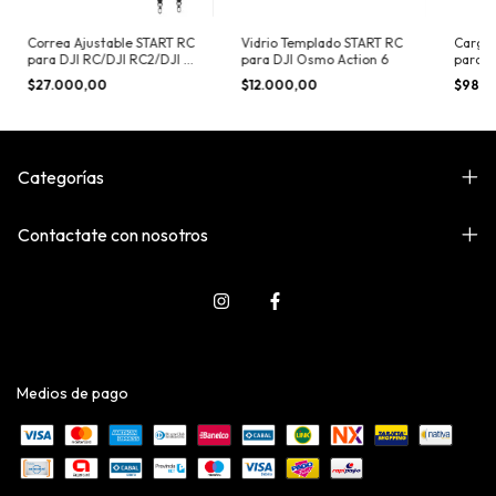
Correa Ajustable START RC
Vidrio Templado START RC
Carga
para DJI RC/DJI RC2/DJI RC
para DJI Osmo Action 6
para d
PRO
$27.000,00
$12.000,00
$98.0
Categorías
Contactate con nosotros
Medios de pago