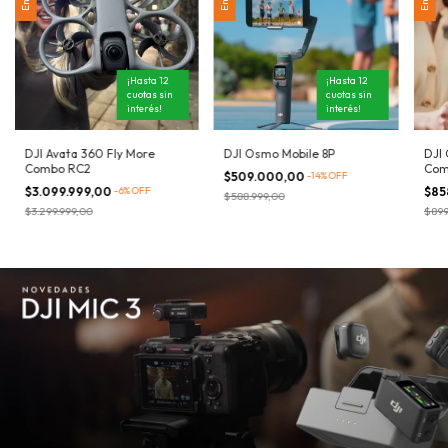
¡Hasta 12
¡Hasta 12
cuotas sin
cuotas sin
interés!
interés!
DJI Avata 360 Fly More
DJI Osmo Mobile 8P
DJI 
Combo RC2
Com
$509.000,00
-
14
%
OFF
$3.099.999,00
-
6
%
OFF
$85
$588.999,00
$3.299.999,00
$899