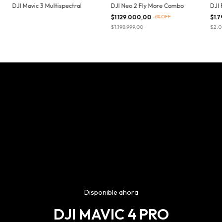
DJI Mavic 3 Multispectral
DJI Neo 2 Fly More Combo
DJI 
$1.129.000,00
-
6
%
OFF
$1.
$1.198.999,00
$2.0
Disponible ahora
DJI MAVIC 4 PRO