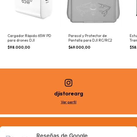
Cargador Rápido 65W PD
Parasol y Protector de
Estu
para drones DJI
Pantalla para DJI RC/RC2
Tran
LiPo
$98.000,00
$49.000,00
$58
djistorearg
Ver perfil
Reseñas de Google