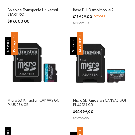
Bolso de Transporte Universal
Base DJI Osmo Mobile 2
START RC
$17.999,00
-
10
%
OFF
$87.000,00
$19.999,00
Envío gratis
Envío gratis
Sin stock
Sin stock
Micro SD Kingston CANVAS GO!
Micro SD Kingston CANVAS GO!
PLUS 256 GB
PLUS 128 GB
$94.999,00
$99.999,00