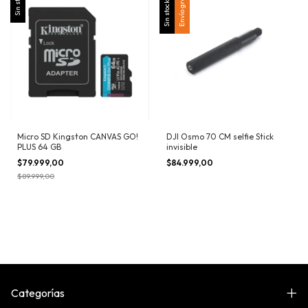
Sin stock
Envío gratis
Sin stock
Micro SD Kingston CANVAS GO!
DJI Osmo 70 CM selfie Stick
PLUS 64 GB
invisible
$79.999,00
$84.999,00
$89.999,00
Categorías