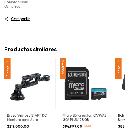
Compatibilidad
Osmo 360
Compartir
Productos similares
Envío gratis
Envío gratis
Envío gratis
Brazo Ventosa START RC
Micro SD Kingston CANVAS
Bolso 
Montura para Auto
GO! PLUS 128 GB
Univer
$219.000,00
$94.999,00
-
5
%
OFF
$87.0