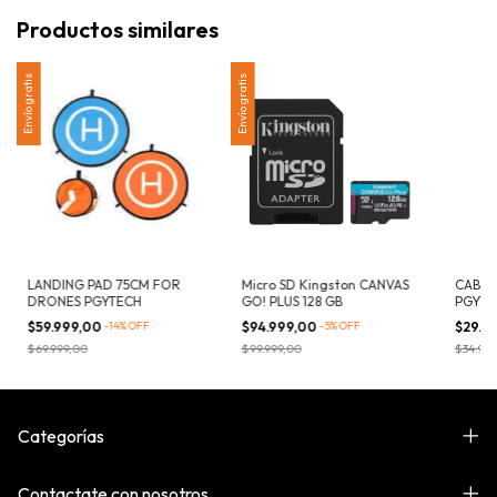
Productos similares
Envío gratis
Envío gratis
LANDING PAD 75CM FOR
Micro SD Kingston CANVAS
CABLE 
DRONES PGYTECH
GO! PLUS 128 GB
PGYTE
$59.999,00
-
14
%
OFF
$94.999,00
-
5
%
OFF
$29.9
$69.999,00
$99.999,00
$34.999
Categorías
Contactate con nosotros