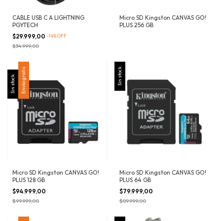
CABLE USB C A LIGHTNING
Micro SD Kingston CANVAS GO!
PGYTECH
PLUS 256 GB
$29.999,00
-
14
%
OFF
$34.999,00
Envío gratis
Sin stock
Sin stock
Micro SD Kingston CANVAS GO!
Micro SD Kingston CANVAS GO!
PLUS 128 GB
PLUS 64 GB
$94.999,00
$79.999,00
$99.999,00
$89.999,00