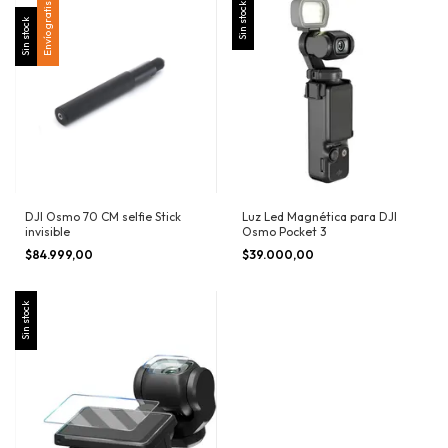
Envío gratis
Sin stock
Sin stock
DJI Osmo 70 CM selfie Stick
Luz Led Magnética para DJI
invisible
Osmo Pocket 3
$84.999,00
$39.000,00
Sin stock