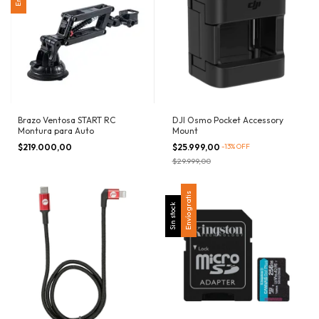
Brazo Ventosa START RC
DJI Osmo Pocket Accessory
Montura para Auto
Mount
$219.000,00
$25.999,00
-
13
%
OFF
$29.999,00
Envío gratis
Sin stock