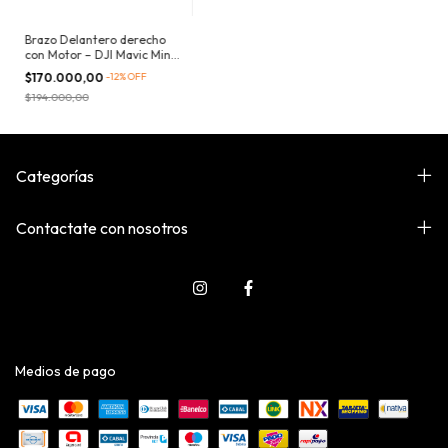
Brazo Delantero derecho
con Motor – DJI Mavic Mini
4 Pro
$170.000,00
-
12
%
OFF
$194.000,00
Categorías
Contactate con nosotros
Medios de pago