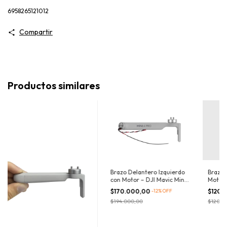
6958265121012
Compartir
Productos similares
Brazo Delantero Izquierdo
Brazo 
con Motor – DJI Mavic Mini
Motor 
4 Pro
$170.000,00
-
12
%
OFF
$120.
$194.000,00
$120.0