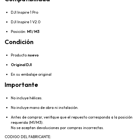
DJI Inspire 1 Pro
DJI Inspire 1 V2.0
Posición:
M1 / M3
Condición
Producto
nuevo
Original DJI
En su embalaje original
Importante
No incluye hélices.
No incluye mano de obra ni instalación.
Antes de comprar, verifique que el repuesto corresponda a la posición
requerida (M1/M3).
No se aceptan devoluciones por compras incorrectas.
CODIGO DEL FABRICANTE: