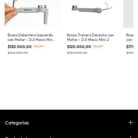
Brazo Delantero Izquierdo
Brazo Trasero Derecho con
Brazo 
con Motor – DJI Mavic Mini
Motor – DJI Mavic Mini 2
con Mo
2
4 Pro
$120.000,00
-
0
%
OFF
$120.000,00
-
0
%
OFF
$170.
$120.000,00
$120.000,00
$194.0
Categorías