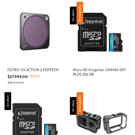
Envío gratis
Sin stock
FILTRO UV ACTION 2 PGYTECH
Micro SD Kingston CANVAS GO!
PLUS 256 GB
$27.999,00
-
15
%
OFF
$32.999,00
Sin stock
Envío gratis
Sin stock