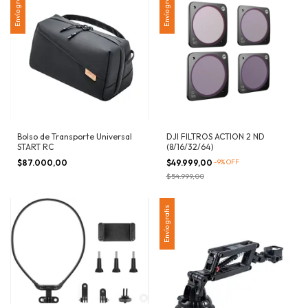
Envío gratis
Envío gratis
Bolso de Transporte Universal
DJI FILTROS ACTION 2 ND
START RC
(8/16/32/64)
$87.000,00
$49.999,00
-
9
%
OFF
$54.999,00
Envío gratis