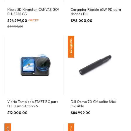
Micro SD Kingston CANVAS GO!
Cargador Rápido 65W PD para
PLUS 128 GB
drones DJI
$94.999,00
-
5
%
OFF
$98.000,00
$99.999,00
Envío gratis
Vidrio Templado START RC para
DJI Osmo 70 CM selfie Stick
DJI Osmo Action 6
invisible
$12.000,00
$84.999,00