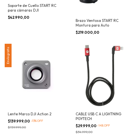
Soporte de Cuello START RC
para cámaras DJI
$42.990,00
Brazo Ventosa START RC
Montura para Auto
$219.000,00
Envío gratis
Lente Marco DJI Action 2
CABLE USB C A LIGHTNING
PGYTECH
$139.999,00
-
13
%
OFF
$29.999,00
-
14
%
OFF
$159.999,00
$34.999,00