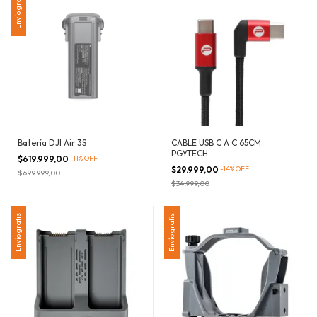
Envío gratis
Batería DJI Air 3S
CABLE USB C A C 65CM
PGYTECH
$619.999,00
-
11
%
OFF
$29.999,00
-
14
%
OFF
$699.999,00
$34.999,00
Envío gratis
Envío gratis