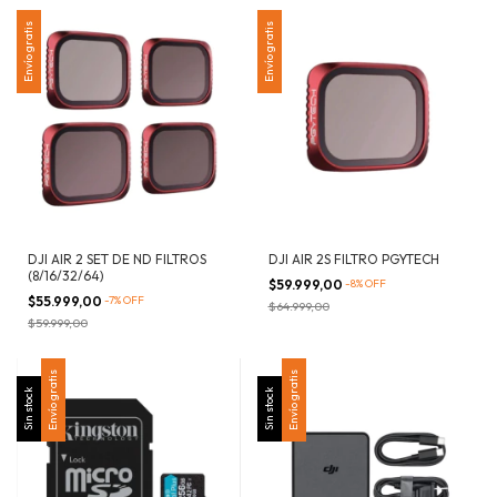
Envío gratis
Envío gratis
DJI AIR 2 SET DE ND FILTROS
DJI AIR 2S FILTRO PGYTECH
(8/16/32/64)
$59.999,00
-
8
%
OFF
$55.999,00
-
7
%
OFF
$64.999,00
$59.999,00
Envío gratis
Envío gratis
Sin stock
Sin stock