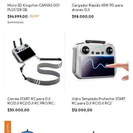
Micro SD Kingston CANVAS GO!
Cargador Rápido 65W PD para
PLUS 128 GB
drones DJI
$94.999,00
-
5
%
OFF
$98.000,00
$99.999,00
Correa START RC para DJI
Vidro Templado Protector START
RC/DJI RC2/DJI RC PRO/RC
RC para DJI RC/DJI RC2
PLUS
$30.000,00
$12.000,00
Envío gratis