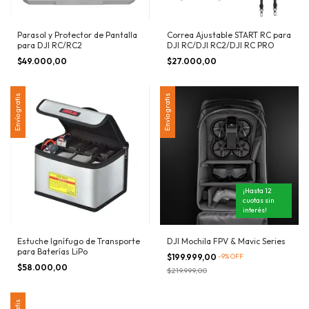
Parasol y Protector de Pantalla
Correa Ajustable START RC para
para DJI RC/RC2
DJI RC/DJI RC2/DJI RC PRO
$49.000,00
$27.000,00
Envío gratis
Envío gratis
¡Hasta 12
cuotas sin
interés!
Estuche Ignífugo de Transporte
DJI Mochila FPV & Mavic Series
para Baterías LiPo
$199.999,00
-
9
%
OFF
$58.000,00
$219.999,00