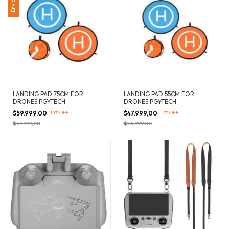
LANDING PAD 75CM FOR
LANDING PAD 55CM FOR
DRONES PGYTECH
DRONES PGYTECH
$59.999,00
-
14
%
OFF
$47.999,00
-
13
%
OFF
$69.999,00
$54.999,00