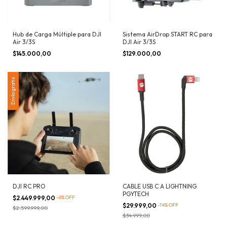
Hub de Carga Múltiple para DJI
Sistema AirDrop START RC para
Air 3/3S
DJI Air 3/3S
$145.000,00
$129.000,00
Envío gratis
DJI RC PRO
CABLE USB C A LIGHTNING
PGYTECH
$2.449.999,00
-
6
%
OFF
$29.999,00
-
14
%
OFF
$2.599.999,00
$34.999,00