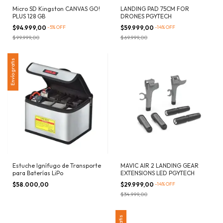
Micro SD Kingston CANVAS GO!
LANDING PAD 75CM FOR
PLUS 128 GB
DRONES PGYTECH
$94.999,00
-
5
%
OFF
$59.999,00
-
14
%
OFF
$99.999,00
$69.999,00
Envío gratis
Estuche Ignífugo de Transporte
MAVIC AIR 2 LANDING GEAR
para Baterías LiPo
EXTENSIONS LED PGYTECH
$58.000,00
$29.999,00
-
14
%
OFF
$34.999,00