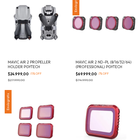
Envío gratis
MAVIC AIR 2 PROPELLER
MAVIC AIR 2 ND-PL (8/16/32/64)
HOLDER PGYTECH
(PROFESSIONAL) PGYTECH
$24.999,00
-
11
%
OFF
$69.999,00
-
7
%
OFF
$27.999,00
$74.999,00
Envío gratis