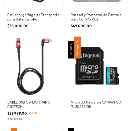
Estuche Ignífugo de Transporte
Parasol y Protector de Pantalla
para Baterías LiPo
para DJI RC/RC2
$58.000,00
$49.000,00
Envío gratis
Sin stock
CABLE USB C A LIGHTNING
Micro SD Kingston CANVAS GO!
PGYTECH
PLUS 256 GB
$29.999,00
-
14
%
OFF
$34.999,00