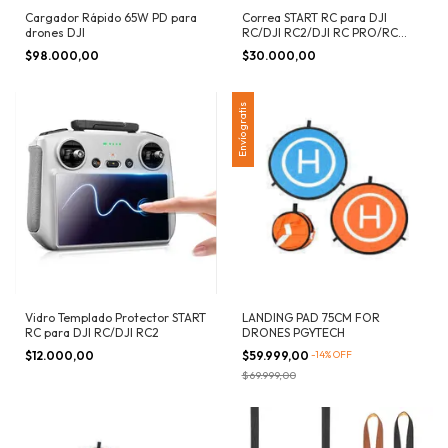
Cargador Rápido 65W PD para
Correa START RC para DJI
drones DJI
RC/DJI RC2/DJI RC PRO/RC
PLUS
$98.000,00
$30.000,00
Envío gratis
Vidro Templado Protector START
LANDING PAD 75CM FOR
RC para DJI RC/DJI RC2
DRONES PGYTECH
$12.000,00
$59.999,00
-
14
%
OFF
$69.999,00