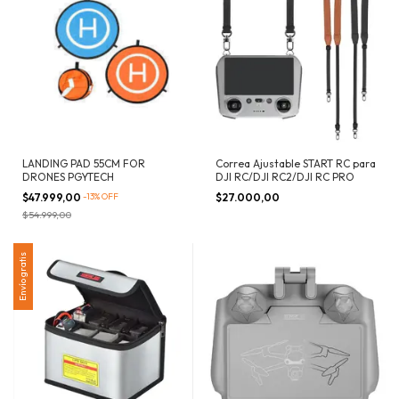
LANDING PAD 55CM FOR
Correa Ajustable START RC para
DRONES PGYTECH
DJI RC/DJI RC2/DJI RC PRO
$47.999,00
-
13
%
OFF
$27.000,00
$54.999,00
Envío gratis